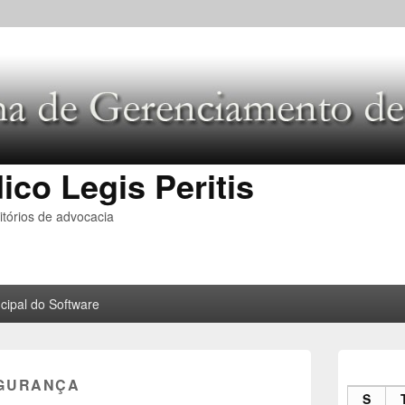
ico Legis Peritis
tórios de advocacia
cipal do Software
Área
da
GURANÇA
barra
S