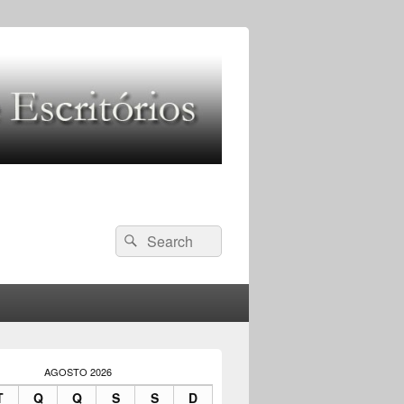
Search
Pesquisar
for:
AGOSTO 2026
T
Q
Q
S
S
D