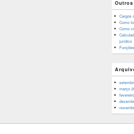
Outros
Cargos d
Como log
Como cr
Calculad
jurídico
Funções
Arquiv
setembr
março 2
fevereir
dezembr
novembr