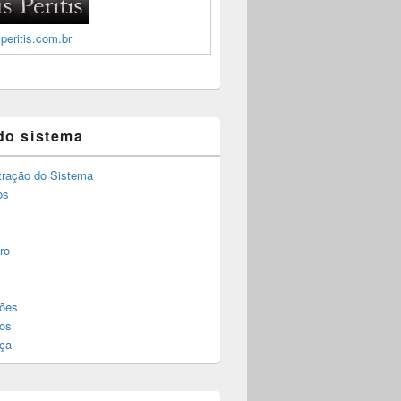
peritis.com.br
do sistema
tração do Sistema
os
ro
ões
os
ça