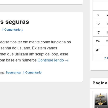
lateral
principal
3
s seguras
10
1
—
1 Comentário ↓
17
1
24
2
precisamos ter em mente como funciona os
 senha do usuário. Existem vários
31
net que utilizam um script de loop, esse
« 
s com base em números
Continue lendo
Como criar senhas segu
→
ags:
Segurança
|
1
Comentário
Página