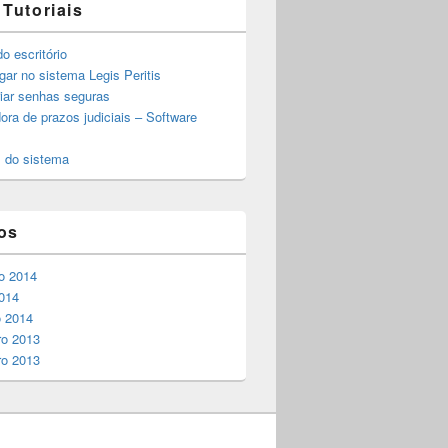
 Tutoriais
o escritório
ar no sistema Legis Peritis
iar senhas seguras
ora de prazos judiciais – Software
 do sistema
os
o 2014
014
o 2014
o 2013
o 2013