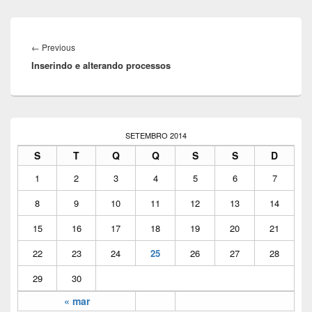
Navegação
de
←
Previous
Previous
Post
Inserindo e alterando processos
post:
Área
da
SETEMBRO 2014
barra
S
T
Q
Q
S
S
D
lateral
principal
1
2
3
4
5
6
7
8
9
10
11
12
13
14
15
16
17
18
19
20
21
22
23
24
25
26
27
28
29
30
« mar