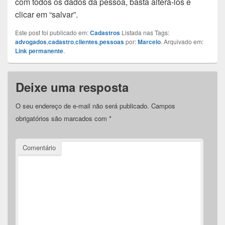
com todos os dados da pessoa, basta alterá-los e
clicar em “salvar”.
Este post foi publicado em:
Cadastros
Listada nas Tags:
advogados
,
cadastro
,
clientes
,
pessoas
por:
Marcelo
. Arquivado em:
Link permanente
.
Deixe uma resposta
O seu endereço de e-mail não será publicado.
Campos
obrigatórios são marcados com
*
Comentário