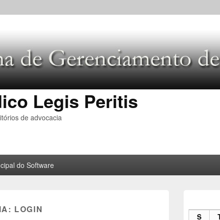
ico Legis Peritis
tórios de advocacia
cipal do Software
Área
da
IA:
LOGIN
barra
S