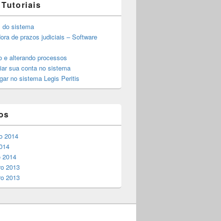
 Tutoriais
 do sistema
ora de prazos judiciais – Software
o e alterando processos
iar sua conta no sistema
ar no sistema Legis Peritis
os
o 2014
014
o 2014
o 2013
o 2013