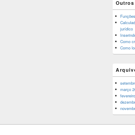
Outros
Funções
Calculad
jurídico
Inserind
Como cr
Como log
Arquiv
setembr
março 2
fevereir
dezembr
novembr