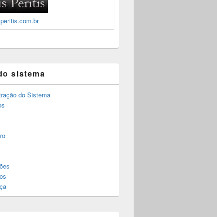
peritis.com.br
do sistema
tração do Sistema
os
ro
ões
os
ça