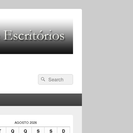
Search
Pesquisar
for:
AGOSTO 2026
T
Q
Q
S
S
D