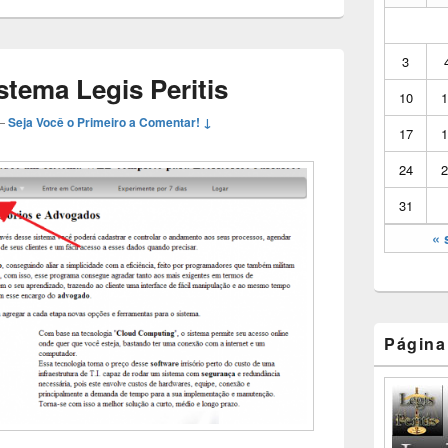
lateral
principal
3
tema Legis Peritis
10
1
—
Seja Você o Primeiro a Comentar! ↓
17
1
24
2
31
« 
Página