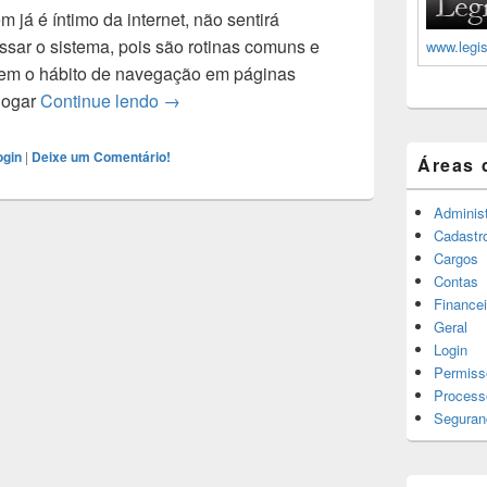
já é íntimo da internet, não sentirá
sar o sistema, pois são rotinas comuns e
www.legis
 tem o hábito de navegação em páginas
logar
Continue lendo
Como logar no sistema Legis Peritis
→
ogin
|
Deixe um Comentário!
Áreas 
Adminis
Cadastr
Cargos
Contas
Financei
Geral
Login
Permiss
Process
Seguran