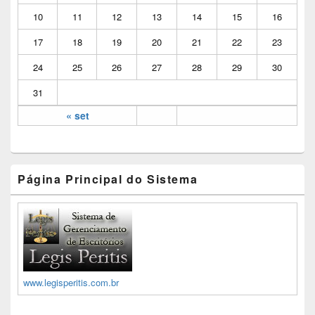
10
11
12
13
14
15
16
17
18
19
20
21
22
23
24
25
26
27
28
29
30
31
« set
Página Principal do Sistema
www.legisperitis.com.br