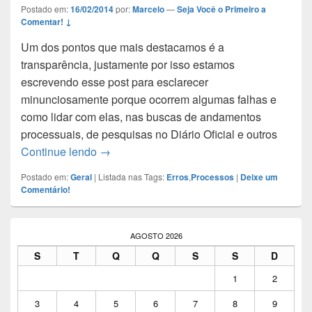
Postado em:
16/02/2014
por:
Marcelo
—
Seja Você o Primeiro a
Comentar! ↓
Um dos pontos que mais destacamos é a
transparência, justamente por isso estamos
escrevendo esse post para esclarecer
minunciosamente porque ocorrem algumas falhas e
como lidar com elas, nas buscas de andamentos
processuais, de pesquisas no Diário Oficial e outros
Continue lendo
Porque ocorrem falhas nas pesquisas dos an
→
Postado em:
Geral
|
Listada nas Tags:
Erros
,
Processos
|
Deixe um
Comentário!
Área
da
AGOSTO 2026
barra
S
T
Q
Q
S
S
D
lateral
principal
1
2
3
4
5
6
7
8
9