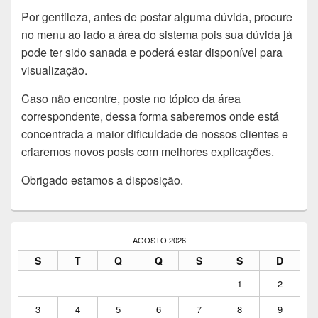
Por gentileza, antes de postar alguma dúvida, procure
no menu ao lado a área do sistema pois sua dúvida já
pode ter sido sanada e poderá estar disponível para
visualização.
Caso não encontre, poste no tópico da área
correspondente, dessa forma saberemos onde está
concentrada a maior dificuldade de nossos clientes e
criaremos novos posts com melhores explicações.
Obrigado estamos a disposição.
Área
da
AGOSTO 2026
barra
S
T
Q
Q
S
S
D
lateral
principal
1
2
3
4
5
6
7
8
9