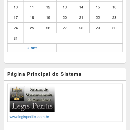
10
11
12
13
14
15
16
17
18
19
20
21
22
23
24
25
26
27
28
29
30
31
« set
Página Principal do Sistema
www.legisperitis.com.br