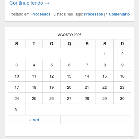
Continue lendo
Calculadora de prazos judiciais – Software 
→
Postado em:
Processos
|
Listada nas Tags:
Processos
|
1
Comentário
Área
da
AGOSTO 2026
barra
S
T
Q
Q
S
S
D
lateral
principal
1
2
3
4
5
6
7
8
9
10
11
12
13
14
15
16
17
18
19
20
21
22
23
24
25
26
27
28
29
30
31
« set