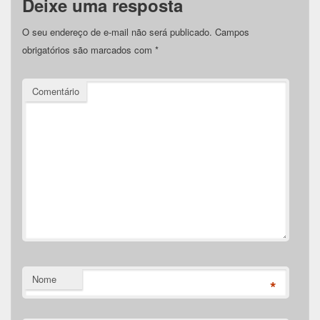
Deixe uma resposta
O seu endereço de e-mail não será publicado.
Campos
obrigatórios são marcados com
*
Comentário
Nome
*