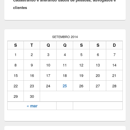
post:
clientes
Área
da
SETEMBRO 2014
barra
S
T
Q
Q
S
S
D
lateral
principal
1
2
3
4
5
6
7
8
9
10
11
12
13
14
15
16
17
18
19
20
21
22
23
24
25
26
27
28
29
30
« mar