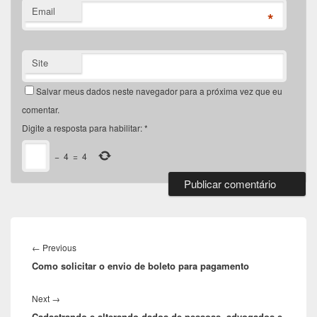
Email
*
Site
Salvar meus dados neste navegador para a próxima vez que eu
comentar.
Digite a resposta para habilitar:
*
−
4
=
4
Navegação
de
←
Previous
Previous
Post
Como solicitar o envio de boleto para pagamento
post:
Next
→
Next
Cadastrando e alterando dados de pessoas, advogados e