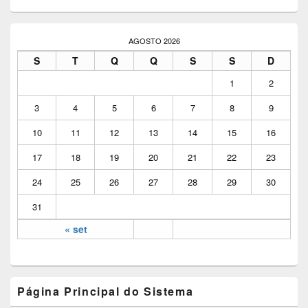
Área
da
AGOSTO 2026
barra
S
T
Q
Q
S
S
D
lateral
principal
1
2
3
4
5
6
7
8
9
10
11
12
13
14
15
16
17
18
19
20
21
22
23
24
25
26
27
28
29
30
31
« set
Página Principal do Sistema